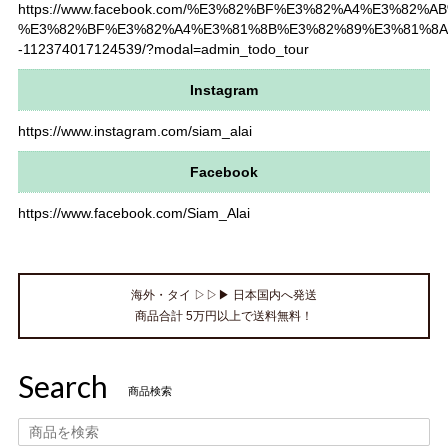
https://www.facebook.com/%E3%82%BF%E3%82%A4%E3%82%A
%E3%82%BF%E3%82%A4%E3%81%8B%E3%82%89%E3%81%8A
-112374017124539/?modal=admin_todo_tour
Instagram
https://www.instagram.com/siam_alai
Facebook
https://www.facebook.com/Siam_Alai
海外・タイ ▷▷▶ 日本国内へ発送
商品合計 5万円以上で送料無料！
Search
商品検索