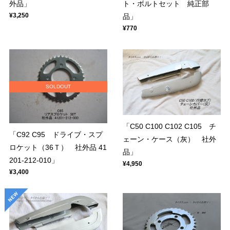
外品」
ト・ボルトセット 純正部
¥3,250
品」
¥770
SOLDOUT
「C50 C100 C102 C105 チ
「C92 C95 ドライブ・スプ
ェーン・ケース（灰） 社外
ロケット（36Ｔ） 社外品 41
品」
201-212-010」
¥4,950
¥3,400