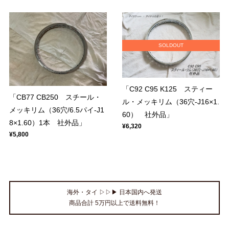
SOLDOUT
「C92 C95 K125 スティー
「CB77 CB250 スチール・
ル・メッキリム（36穴-J16×1.
メッキリム（36穴/6.5パイ-J1
60） 社外品」
8×1.60）1本 社外品」
¥6,320
¥5,800
海外・タイ ▷▷▶ 日本国内へ発送
商品合計 5万円以上で送料無料！