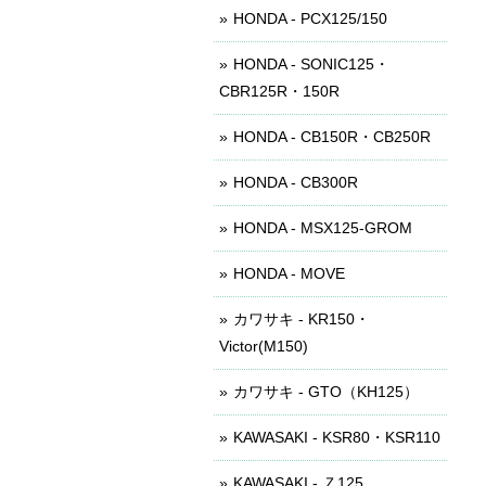
HONDA - PCX125/150
HONDA - SONIC125・
CBR125R・150R
HONDA - CB150R・CB250R
HONDA - CB300R
HONDA - MSX125-GROM
HONDA - MOVE
カワサキ - KR150・
Victor(M150)
カワサキ - GTO（KH125）
KAWASAKI - KSR80・KSR110
KAWASAKI - Ｚ125