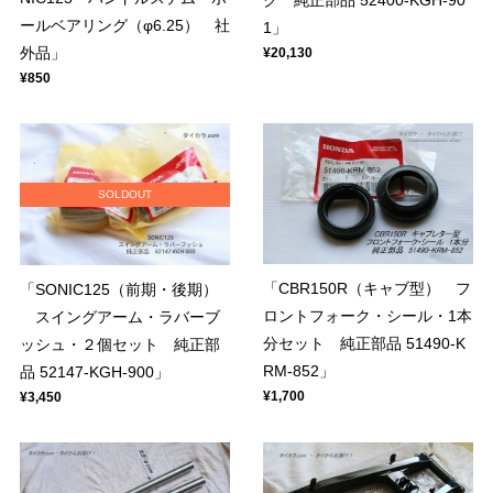
ールベアリング（φ6.25） 社
1」
外品」
¥20,130
¥850
SOLDOUT
「CBR150R（キャブ型） フ
「SONIC125（前期・後期）
ロントフォーク・シール・1本
スイングアーム・ラバーブ
分セット 純正部品 51490-K
ッシュ・２個セット 純正部
RM-852」
品 52147-KGH-900」
¥1,700
¥3,450