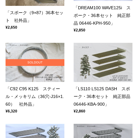
「DREAM100 WAVE125i ス
「スポーク（9×87）36本セッ
ポーク・36本セット 純正部
ト 社外品」
品 06446-KPH-950」
¥2,650
¥2,850
SOLDOUT
「C92 C95 K125 スティー
「LS110 LS125 DASH スポ
ル・メッキリム（36穴-J16×1.
ーク・36本セット 純正部品
60） 社外品」
06446-KBA-900」
¥6,320
¥2,860