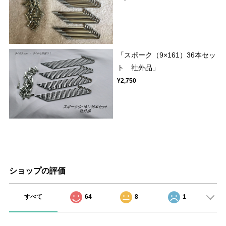
「スポーク（9×161）36本セッ
ト 社外品」
¥2,750
ショップの評価
すべて
64
8
1