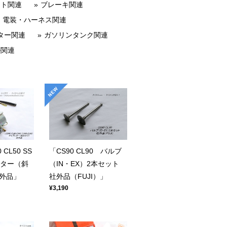
ット関連
ブレーキ関連
電装・ハーネス関連
ター関連
ガソリンタンク関連
ル関連
 CL50 SS
「CS90 CL90 バルブ
レター（斜
（IN・EX）2本セット
外品」
社外品（FUJI）」
¥3,190