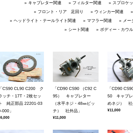
キャブレター関連
フィルター関連
スプロケ
フロント・リア 足回り
ウィンカー関連
ヘッドライト・テールライト関連
マフラー関連
メー
シート関連
ボディー・カウ
「CS90 CL90 C200 ク
「CD90 CS90 （C92 C
「CD90 CS90
ラッチ・17T・2枚セッ
95） キャブレター
50 キャブ
ト 純正部品 22201-03
（水平ネジ・48㎜ピッ
めネジ） 社
¥11,000
0-000」
チ） 社外品」
¥6,000
¥11,000