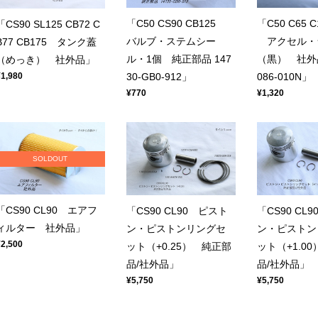
「C50 CS90 CB125
「C50 C65 C
「CS90 SL125 CB72 C
バルブ・ステムシー
アクセル・
B77 CB175 タンク蓋
ル・1個 純正部品 147
（黒） 社外品 
（めっき） 社外品」
¥1,980
30-GB0-912」
086-010N」
¥770
¥1,320
SOLDOUT
「CS90 CL90 エアフ
「CS90 CL90 ピスト
「CS90 CL
ィルター 社外品」
ン・ピストンリングセ
ン・ピストン
¥2,500
ット（+0.25） 純正部
ット（+1.0
品/社外品」
品/社外品」
¥5,750
¥5,750