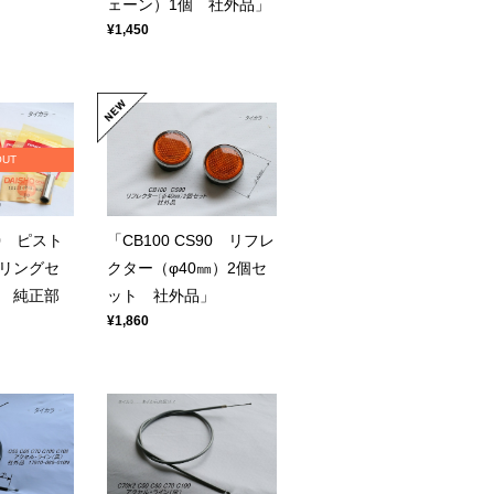
ェーン）1個 社外品」
¥1,450
OUT
90 ピスト
「CB100 CS90 リフレ
リングセ
クター（φ40㎜）2個セ
） 純正部
ット 社外品」
¥1,860