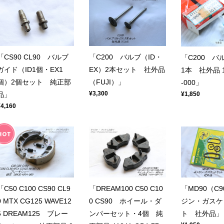
「CS90 CL90 バルブ
「C200 バルブ（ID・
「C200 バ
ガイド（ID1個・EX1
EX）2本セット 社外品
1本 社外品 14
個）2個セット 純正部
（FUJI）」
-000」
¥3,300
¥1,850
品」
¥4,160
「C50 C100 CS90 CL9
「DREAM100 C50 C10
「MD90（C
0 MTX CG125 WAVE12
0 CS90 ホイール・ダ
ジン・ガスケ
5 DREAM125 ブレー
ンパーセット・4個 純
ト 社外品」