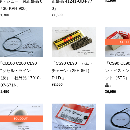
¥1,950
キ・シュー 純正部品 0
正部品 41241-GB4-77
6430-KPH-900」
0」
¥1,300
¥1,300
SOLD
「CB100 C200 CL90
「CS90 CL90 カム・
「CS90 CL
アクセル・ライン
チェーン（25H-86L)
ン・ピストン
（灰） 社外品 17910-
D.I.D.」
ット（STD
¥2,650
107-671N」
品」
¥1,450
¥6,950
SOLDOUT