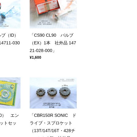
ルブ（ID）
「CS90 CL90 バルブ
711-030
（EX）1本 社外品 147
21-028-000」
¥1,600
90） エン
「CBR150R SONIC ド
ットセッ
ライブ・スプロケット
（13T/14T/16T・428チ