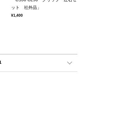
ット 社外品」
¥1,400
1