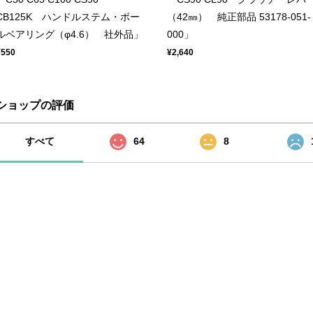
CB125K ハンドルステム・ボー
（42㎜） 純正部品 53178-051-
ルベアリング（φ4.6） 社外品」
000」
¥550
¥2,640
ショップの評価
すべて
64
8