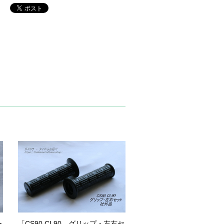
ー
「CS90 CL90 グリップ・左右セ