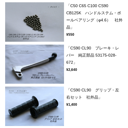
「C50 C65 C100 CS90
CB125K ハンドルステム・ボ
ールベアリング（φ4.6） 社外
品」
¥550
「CS90 CL90 ブレーキ・レ
バー 純正部品 53175-028-
672」
¥2,640
「CS90 CL90 グリップ・左
右セット 社外品」
¥1,400