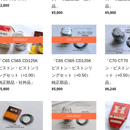
¥2,800
品」
品」
¥5,900
¥5,900
SOLDOUT
SOLDOUT
「C65 CS65 CD125K
「C65 CS65 CD125K
「C70 CT7
ピストン・ピストンリ
ピストン・ピストンリ
ン・ピストン
ングセット（+1.00）
ングセット（+0.50）
ット（+0.5
純正部品・社外品」
純正部品」
品」
¥5,900
¥5,900
¥6,240
SOLDOUT