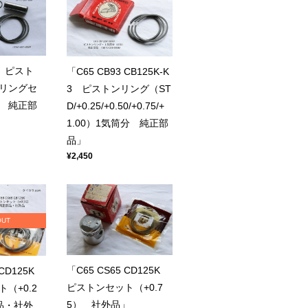
0 ピスト
「C65 CB93 CB125K-K
リングセ
3 ピストンリング（ST
） 純正部
D/+0.25/+0.50/+0.75/+
1.00）1気筒分 純正部
品」
¥2,450
OUT
「C65 CS65 CD125K
 CD125K
ピストンセット（+0.7
（+0.2
5） 社外品」
品・社外