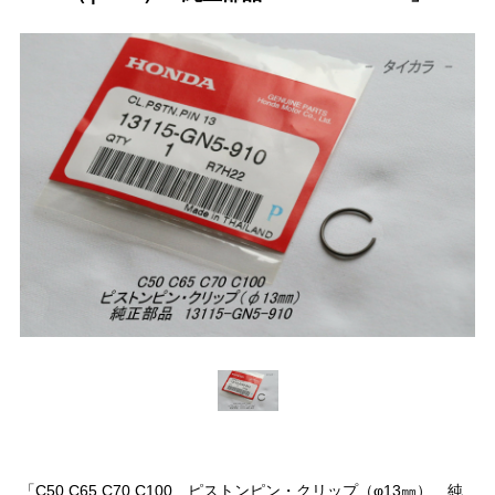
「C50 C65 C70 C100 ピストンピン・クリップ（φ13㎜） 純