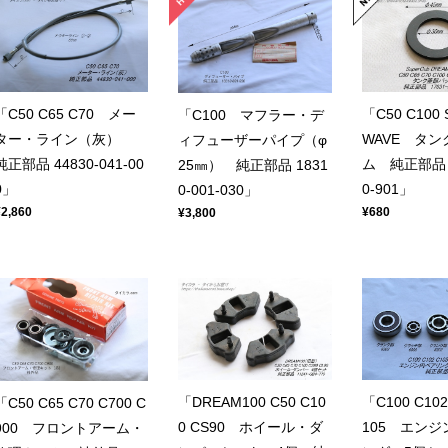
「C50 C65 C70 メー
「C50 C100 
「C100 マフラー・デ
ター・ライン（灰）
WAVE タ
ィフューザーパイプ（φ
純正部品 44830-041-00
ム 純正部品 1
25㎜） 純正部品 1831
0」
0-901」
0-001-030」
¥2,860
¥680
¥3,800
「DREAM100 C50 C10
「C100 C102
「C50 C65 C70 C700 C
0 CS90 ホイール・ダ
105 エン
900 フロントアーム・