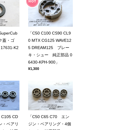
SuperCub
「C50 C100 CS90 CL9
ンク蓋・ゴ
0 MTX CG125 WAVE12
7631-K2
5 DREAM125 ブレー
キ・シュー 純正部品 0
6430-KPH-900」
¥1,300
 C105 CD
「C50 C65 C70 エン
ジン・ベアリ
ジン・ベアリング・4個