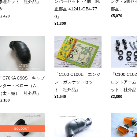
ンパーセット・4個 純
ング・5個セ
修理キット 社外品」
正部品 41241-GB4-77
部品」
赤
¥5,070
¥2,420
0」
¥1,300
「C100 C100E エンジ
「C100 C10
「C70KA C90S キャブ
ン・ガスケットセッ
ロントアーム
レター・ベローゴム
ト 社外品」
ット 社外品
（太・短） 社外品」
¥1,540
¥2,800
¥2,100
SOLDOUT