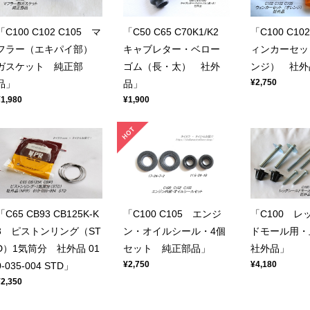
「C100 C102 C105 マ
「C50 C65 C70K1/K2
「C100 C10
フラー（エキパイ部）
キャブレター・ベロー
ィンカーセッ
ガスケット 純正部
ゴム（長・太） 社外
ンジ） 社外
¥2,750
品」
品」
¥1,980
¥1,900
「C65 CB93 CB125K-K
「C100 C105 エンジ
「C100 レ
3 ピストンリング（ST
ン・オイルシール・4個
ドモール用
D）1気筒分 社外品 01
セット 純正部品」
社外品」
¥2,750
¥4,180
0-035-004 STD」
¥2,350