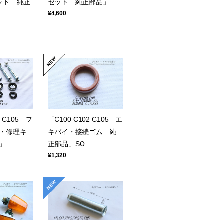
ット 純正
セット 純正部品」
¥4,600
2 C105 フ
「C100 C102 C105 エ
・修理キ
キパイ・接続ゴム 純
」
正部品」SO
¥1,320