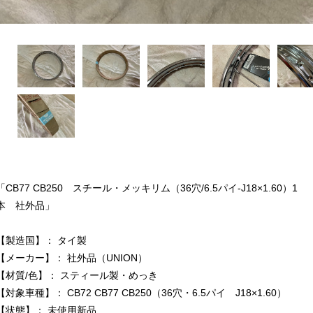
「CB77 CB250 スチール・メッキリム（36穴/6.5パイ-J18×1.60）1
本 社外品」
【製造国】： タイ製
【メーカー】： 社外品（UNION）
【材質/色】： スティール製・めっき
【対象車種】： CB72 CB77 CB250（36穴・6.5パイ J18×1.60）
【状態】： 未使用新品