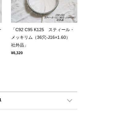
ー
「C92 C95 K125 スティール・
メッキリム（36穴-J16×1.60）
社外品」
¥6,320
1