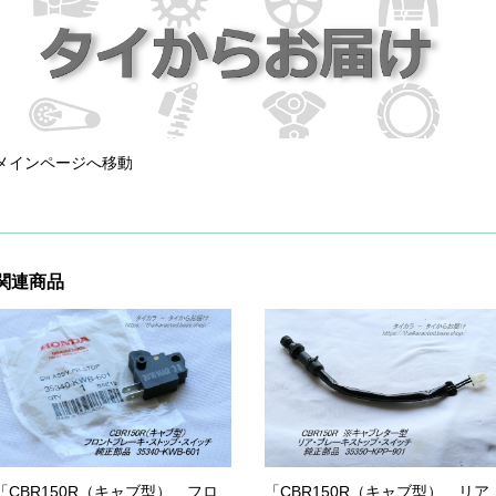
メインページへ移動
関連商品
「CBR150R（キャブ型） フロ
「CBR150R（キャブ型） リア