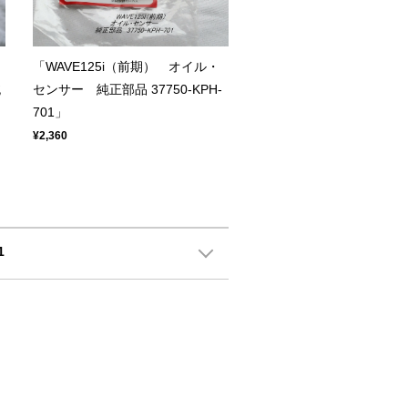
「WAVE125i（前期） オイル・
純
センサー 純正部品 37750-KPH-
701」
¥2,360
1