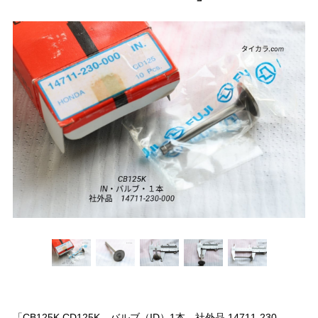
「CB125K CD125K バルブ（ID）1本 社外品 14711-230-