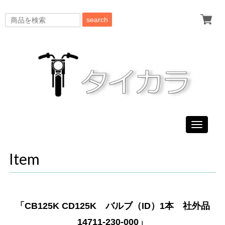
search
Toggle
navigati
Item
「CB125K CD125K バルブ（ID）1本 社外品
14711-230-000」