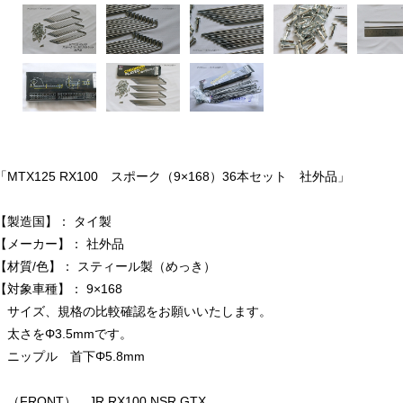
「MTX125 RX100 スポーク（9×168）36本セット 社外品」
【製造国】： タイ製
【メーカー】： 社外品
【材質/色】： スティール製（めっき）
【対象車種】： 9×168
サイズ、規格の比較確認をお願いいたします。
太さをΦ3.5mmです。
ニップル 首下Φ5.8mm
（FRONT） JR RX100 NSR GTX