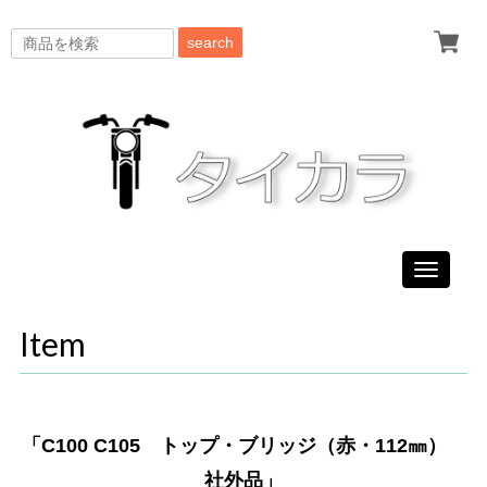
search
Toggle
navigati
Item
「C100 C105 トップ・ブリッジ（赤・112㎜）
社外品」