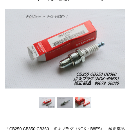
「CB250 CB350 CB360 点火プラグ（NGK・B8ES） 純正部品