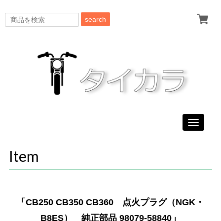
search
Toggle
navigati
Item
「CB250 CB350 CB360 点火プラグ（NGK・
B8ES） 純正部品 98079-58840」