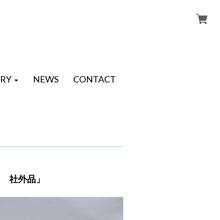
RY
NEWS
CONTACT
） 社外品」