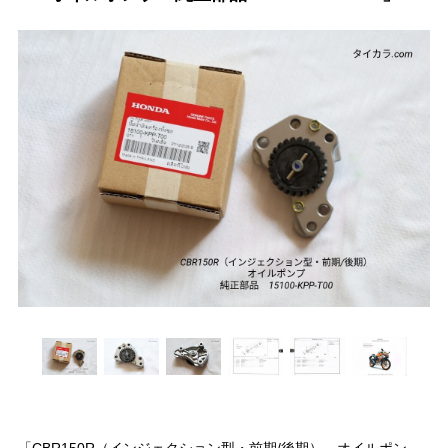
「CBR150R（インジェクション型・前期/後期） オイルポン