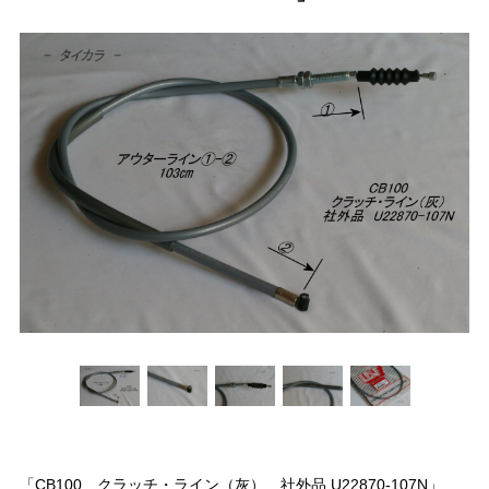
「CB100 クラッチ・ライン（灰） 社外品 U22870-107N」