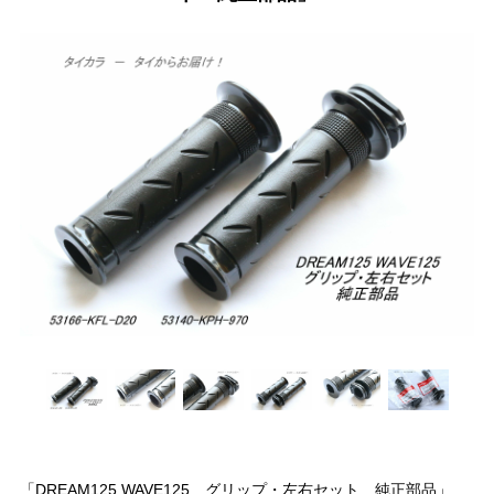
「DREAM125 WAVE125 グリップ・左右セット 純正部品」