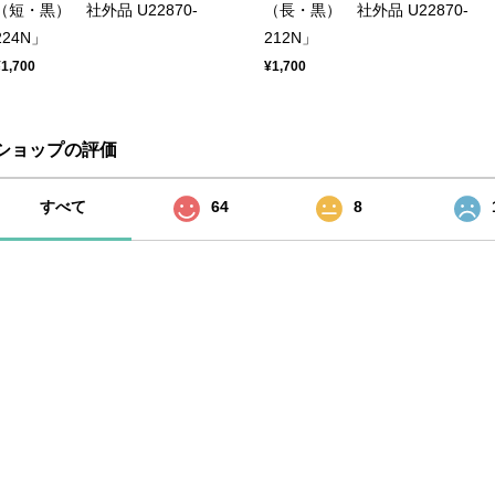
（短・黒） 社外品 U22870-
（長・黒） 社外品 U22870-
224N」
212N」
¥1,700
¥1,700
ショップの評価
すべて
64
8