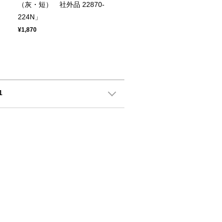
（灰・短） 社外品 22870-
224N」
¥1,870
1