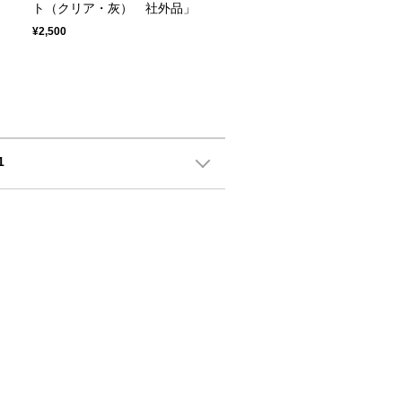
ト（クリア・灰） 社外品」
¥2,500
1