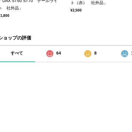
「DAX ST50 ST70 テールライ
ト（赤） 社外品」
ト 社外品」
¥2,500
¥1,800
ショップの評価
すべて
64
8