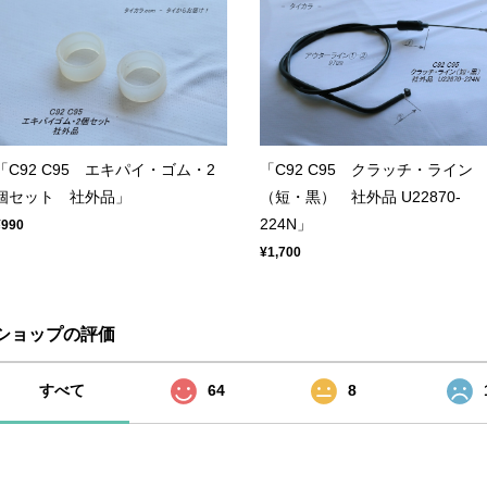
「C92 C95 エキパイ・ゴム・2
「C92 C95 クラッチ・ライン
個セット 社外品」
（短・黒） 社外品 U22870-
224N」
¥990
¥1,700
ショップの評価
すべて
64
8