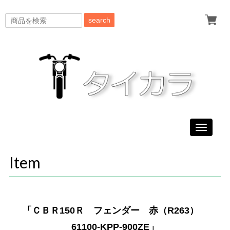
search
Toggle
navigati
Item
「ＣＢＲ150Ｒ フェンダー 赤（R263）
61100-KPP-900ZE」