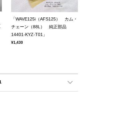
「WAVE125i（AFS125） カム・
正
チェーン（88L） 純正部品
14401-KYZ-T01」
¥1,430
1