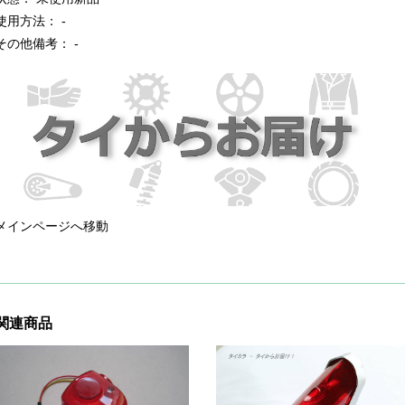
使用方法： -
その他備考： -
メインページへ移動
関連商品