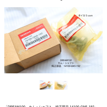
「DREAM100 カム・シャフト 純正部品 14100-GN5-192」