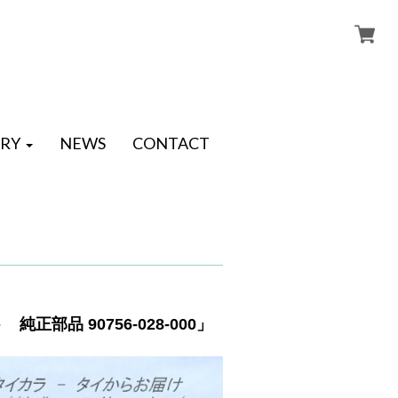
RY
NEWS
CONTACT
正部品 90756-028-000」