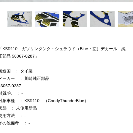
「KSR110 ガソリンタンク・シュラウド（Blue・左）デカール 純
正部品 56067-0287」
製造国 ： タイ製
メーカー ： 川崎純正部品
56067-0287
材質/色 ： -
対象車種 ： KSR110 （CandyThunderBlue）
状態 ： 未使用新品
使用方法 ： -
その他備考 ： -