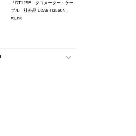
「DT125E タコメーター・ケー
ブル 社外品 U2A6-H3560N」
¥1,350
1