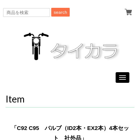
search
Toggle
navigati
Item
「C92 C95 バルブ（ID2本・EX2本）4本セッ
ト 社外品」