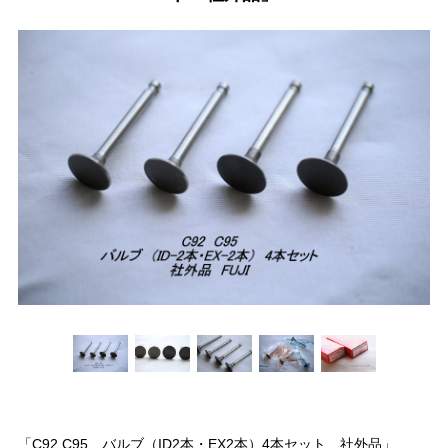
「C92 C95 バルブ（ID2本・EX2本）4本セット 社外品」