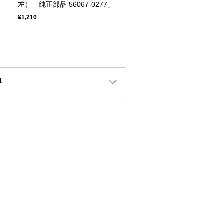
左） 純正部品 56067-0277」
¥1,210
1