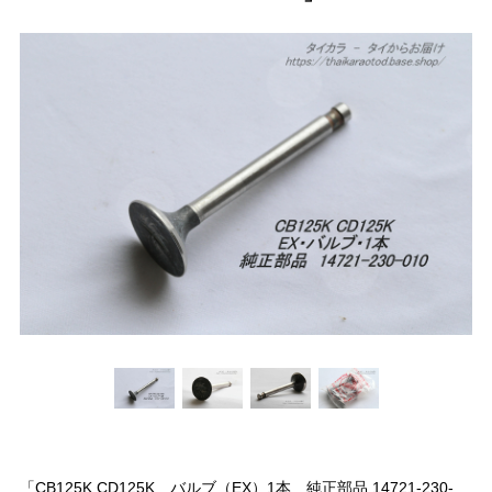
「CB125K CD125K バルブ（EX）1本 純正部品 14721-230-