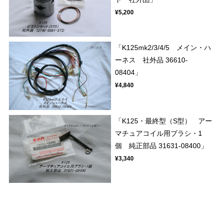
¥5,200
「K125mk2/3/4/5 メイン・ハ
ーネス 社外品 36610-
08404」
¥4,840
「K125・最終型（S型） アー
マチュアコイル用ブラシ・1
個 純正部品 31631-08400」
¥3,340