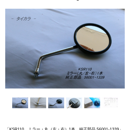
「KSR110 ミラー・丸（左・右）1本 純正部品 56001-1339」