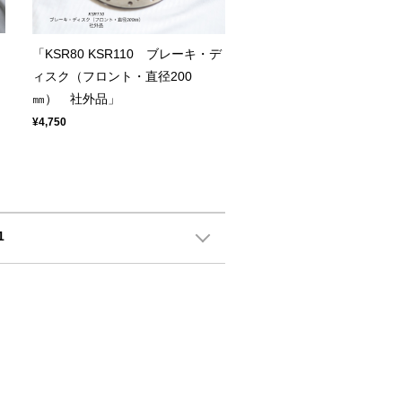
「KSR80 KSR110 ブレーキ・デ
品
ィスク（フロント・直径200
㎜） 社外品」
¥4,750
1