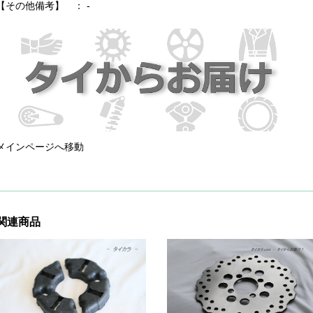
【その他備考】 ： -
メインページへ移動
関連商品