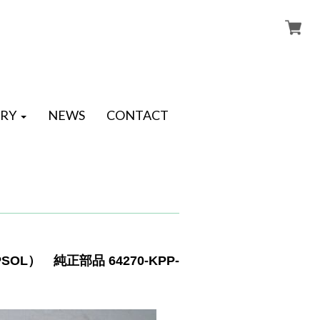
RY
NEWS
CONTACT
OL） 純正部品 64270-KPP-