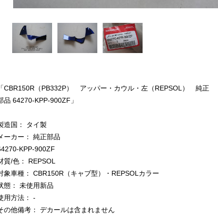
「CBR150R（PB332P） アッパー・カウル・左（REPSOL） 純正
部品 64270-KPP-900ZF」
製造国： タイ製
メーカー： 純正部品
64270-KPP-900ZF
材質/色： REPSOL
対象車種： CBR150R（キャブ型）・REPSOLカラー
状態： 未使用新品
使用方法： -
その他備考： デカールは含まれません