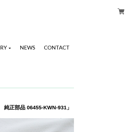
RY
NEWS
CONTACT
正部品 06455-KWN-931」