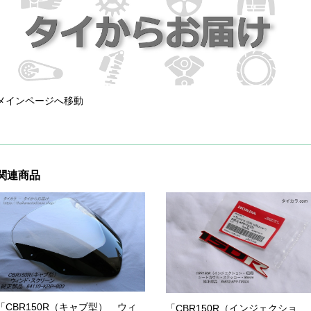
メインページへ移動
関連商品
「CBR150R（キャブ型） ウィ
「CBR150R（インジェクショ