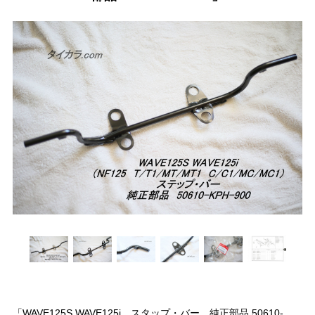
「WAVE125S WAVE125i スタップ・バー 純正部品 50610-