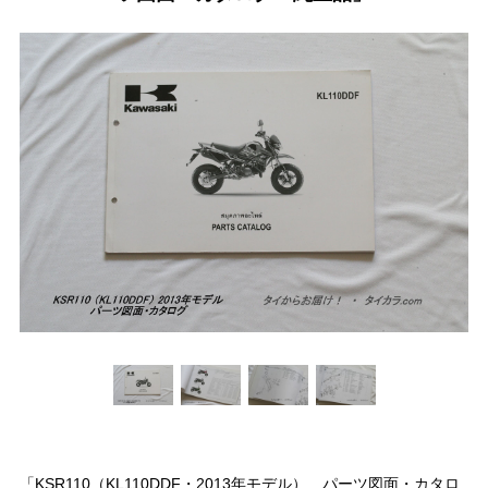
「KSR110（KL110DDF・2013年モデル） パーツ図面・カタロ