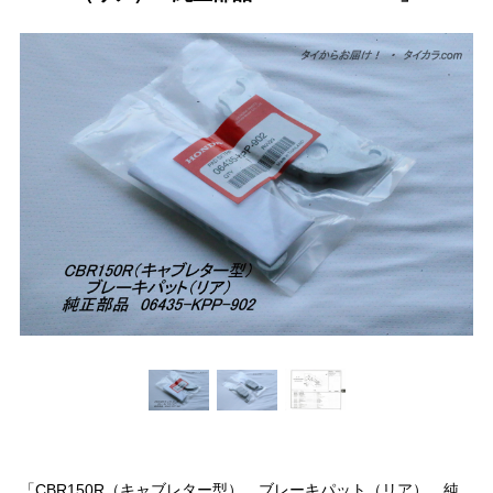
「CBR150R（キャブレター型） ブレーキパット（リア） 純