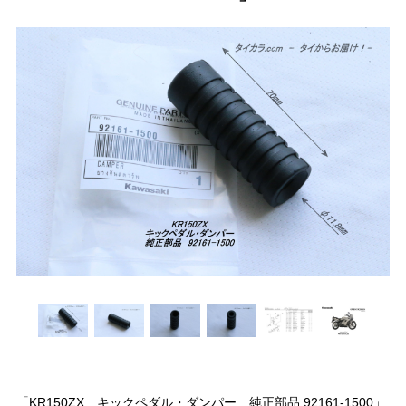
「KR150ZX キックペダル・ダンパー 純正部品 92161-1500」