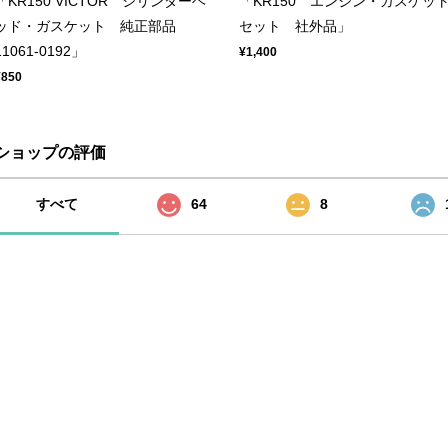
「KR150 VICTOR シリンダーヘ
「KR150 エンジン・ガスケッ
ッド・ガスケット 純正部品
セット 社外品」
11061-0192」
¥1,400
¥850
ショップの評価
すべて
64
8