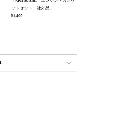
ト
「KR150SSE エンジン・ガスケ
ットセット 社外品」
¥1,400
1