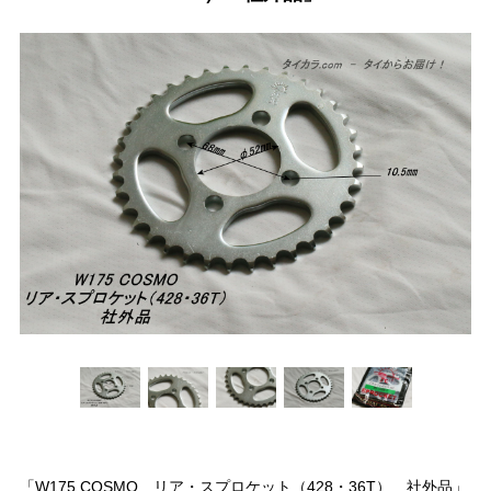
「W175 COSMO リア・スプロケット（428・36T） 社外品」