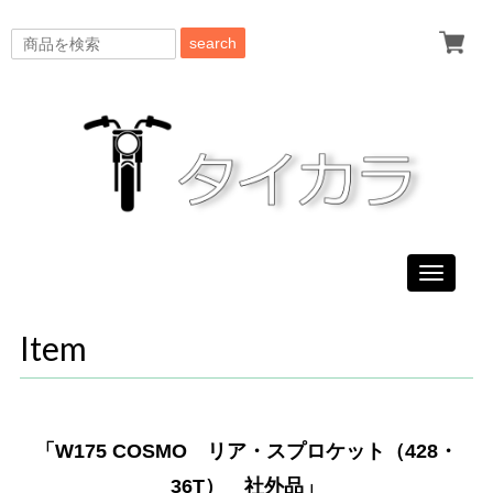
search
Toggle
navigati
Item
「W175 COSMO リア・スプロケット（428・
36T） 社外品」