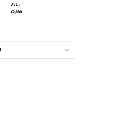
931」
¥2,880
1